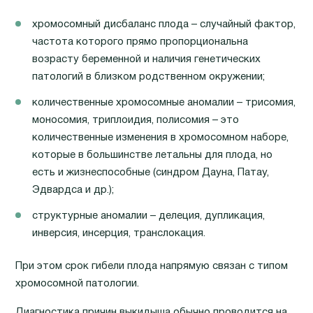
хромосомный дисбаланс плода – случайный фактор,
частота которого прямо пропорциональна
возрасту беременной и наличия генетических
патологий в близком родственном окружении;
количественные хромосомные аномалии – трисомия,
моносомия, триплоидия, полисомия – это
количественные изменения в хромосомном наборе,
которые в большинстве летальны для плода, но
есть и жизнеспособные (синдром Дауна, Патау,
Эдвардса и др.);
структурные аномалии – делеция, дупликация,
инверсия, инсерция, транслокация.
При этом срок гибели плода напрямую связан с типом
хромосомной патологии.
Диагностика причин выкидыша обычно проводится на