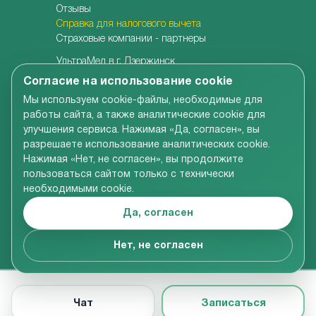
Отзывы
Справка для налогового вычета
Страховые компании - партнеры
УльтраМед в г. Дзержинск
УльтраМед в г. Кстово
Согласие на использование cookie
Детская клиника УльтраКидс
Мы используем cookie-файлы, необходимые для
Центр медицины плода
работы сайта, а также аналитические cookie для
Центр врачебной косметологии
улучшения сервиса. Нажимая «Да, согласен», вы
Семейная стоматология
разрешаете использование аналитических cookie.
Детская адаптивная стоматология
Нажимая «Нет, не согласен», вы продолжите
пользоваться сайтом только с технически
необходимыми cookie.
Вся информация, размещенная на сайте компании,
включая цены на услуги, носит справочно-
Да, согласен
ознакомительный характер и не является
публичной офертой в соответствии со ст.437 ГК РФ
© УльтраМед 2002-2024
Нет, не согласен
Чат
Записаться