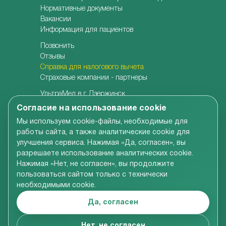
Нормативные документы
Вакансии
Информация для пациентов
Позвонить
Отзывы
Справка для налогового вычета
Страховые компании - партнеры
УльтраМед в г. Дзержинск
УльтраМед в г. Кстово
Согласие на использование cookie
Детская клиника УльтраКидс
Мы используем cookie-файлы, необходимые для
Центр медицины плода
работы сайта, а также аналитические cookie для
Центр врачебной косметологии
улучшения сервиса. Нажимая «Да, согласен», вы
Семейная стоматология
разрешаете использование аналитических cookie.
Детская адаптивная стоматология
Нажимая «Нет, не согласен», вы продолжите
пользоваться сайтом только с технически
необходимыми cookie.
Вся информация, размещенная на сайте компании,
включая цены на услуги, носит справочно-
Да, согласен
ознакомительный характер и не является
публичной офертой в соответствии со ст.437 ГК РФ
© УльтраМед 2002-2024
Нет, не согласен