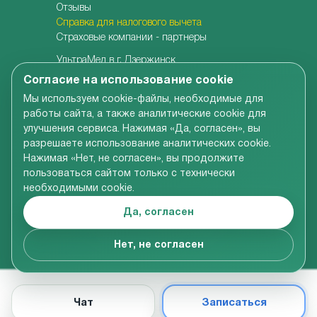
Отзывы
Справка для налогового вычета
Страховые компании - партнеры
УльтраМед в г. Дзержинск
УльтраМед в г. Кстово
Согласие на использование cookie
Детская клиника УльтраКидс
Мы используем cookie-файлы, необходимые для
Центр медицины плода
работы сайта, а также аналитические cookie для
Центр врачебной косметологии
улучшения сервиса. Нажимая «Да, согласен», вы
Семейная стоматология
разрешаете использование аналитических cookie.
Детская адаптивная стоматология
Нажимая «Нет, не согласен», вы продолжите
пользоваться сайтом только с технически
необходимыми cookie.
Вся информация, размещенная на сайте компании,
включая цены на услуги, носит справочно-
Да, согласен
ознакомительный характер и не является
публичной офертой в соответствии со ст.437 ГК РФ
© УльтраМед 2002-2024
Нет, не согласен
Чат
Записаться