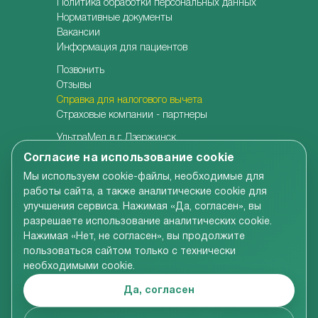
Политика обработки персональных данных
Нормативные документы
Вакансии
Информация для пациентов
Позвонить
Отзывы
Справка для налогового вычета
Страховые компании - партнеры
УльтраМед в г. Дзержинск
УльтраМед в г. Кстово
Согласие на использование cookie
Детская клиника УльтраКидс
Мы используем cookie-файлы, необходимые для
Центр медицины плода
работы сайта, а также аналитические cookie для
Центр врачебной косметологии
улучшения сервиса. Нажимая «Да, согласен», вы
Семейная стоматология
разрешаете использование аналитических cookie.
Детская адаптивная стоматология
Нажимая «Нет, не согласен», вы продолжите
пользоваться сайтом только с технически
необходимыми cookie.
Вся информация, размещенная на сайте компании,
включая цены на услуги, носит справочно-
Да, согласен
ознакомительный характер и не является
публичной офертой в соответствии со ст.437 ГК РФ
© УльтраМед 2002-2024