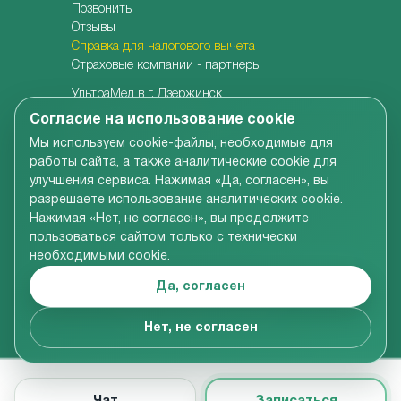
Позвонить
Отзывы
Справка для налогового вычета
Страховые компании - партнеры
УльтраМед в г. Дзержинск
УльтраМед в г. Кстово
Согласие на использование cookie
Детская клиника УльтраКидс
Мы используем cookie-файлы, необходимые для
Центр медицины плода
работы сайта, а также аналитические cookie для
Центр врачебной косметологии
улучшения сервиса. Нажимая «Да, согласен», вы
Семейная стоматология
разрешаете использование аналитических cookie.
Детская адаптивная стоматология
Нажимая «Нет, не согласен», вы продолжите
пользоваться сайтом только с технически
необходимыми cookie.
Вся информация, размещенная на сайте компании,
включая цены на услуги, носит справочно-
Да, согласен
ознакомительный характер и не является
публичной офертой в соответствии со ст.437 ГК РФ
© УльтраМед 2002-2024
Нет, не согласен
Чат
Записаться