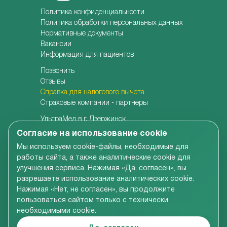
Политика конфиденциальности
Политика обработки персональных данных
Нормативные документы
Вакансии
Информация для пациентов
Позвонить
Отзывы
Справка для налогового вычета
Страховые компании - партнеры
УльтраМед в г. Дзержинск
УльтраМед в г. Кстово
Согласие на использование cookie
Детская клиника УльтраКидс
Мы используем cookie-файлы, необходимые для
Центр медицины плода
работы сайта, а также аналитические cookie для
Центр врачебной косметологии
улучшения сервиса. Нажимая «Да, согласен», вы
Семейная стоматология
разрешаете использование аналитических cookie.
Детская адаптивная стоматология
Нажимая «Нет, не согласен», вы продолжите
пользоваться сайтом только с технически
необходимыми cookie.
Вся информация, размещенная на сайте компании,
включая цены на услуги, носит справочно-