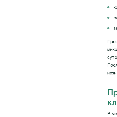
к
о
з
Проц
микр
суто
Посл
незн
Пр
кл
В м