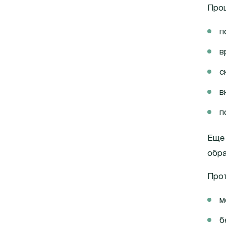
Про
п
в
с
в
п
Еще 
обра
Про
м
б