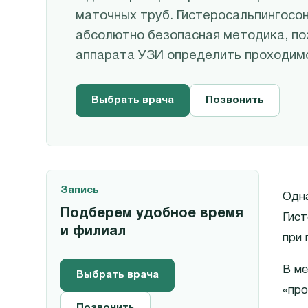
маточных труб. Гистеросальпингосон
абсолютно безопасная методика, п
аппарата УЗИ определить проходимо
Выбрать врача
Позвонить
Запись
Одна
Подберем удобное время
Гист
и филиал
при 
В ме
Выбрать врача
«про