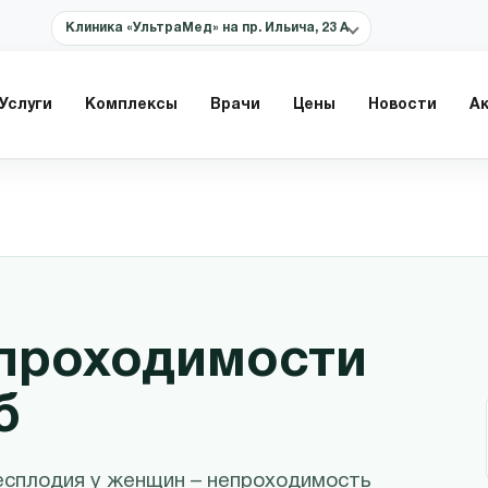
Клиника «УльтраМед» на пр. Ильича, 23 А
Услуги
Комплексы
Врачи
Цены
Новости
А
проходимости
б
есплодия у женщин – непроходимость