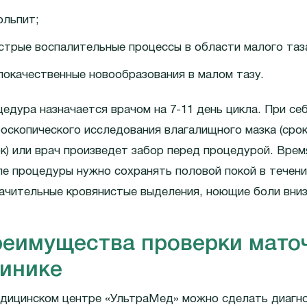
ольпит;
стрые воспалительные процессы в области малого таз
локачественные новообразования в малом тазу.
едура назначается врачом на 7-11 день цикла. При се
оскопического исследования влагалищного мазка (срок
к) или врач произведет забор перед процедурой. Врем
е процедуры нужно сохранять половой покой в течени
ачительные кровянистые выделения, ноющие боли вниз
еимущества проверки маточ
инике
едицинском центре «УльтраМед» можно сделать диагн