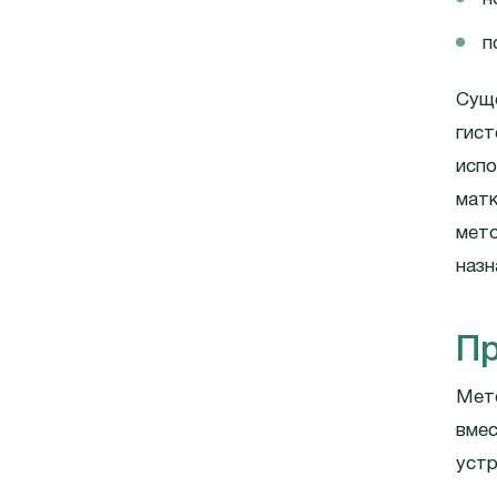
п
Сущ
гист
испо
матк
мето
назн
Пр
Мето
вмес
устр