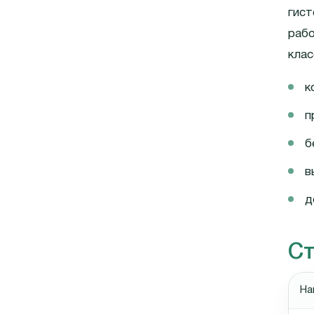
гист
рабо
клас
к
п
б
в
д
С
На