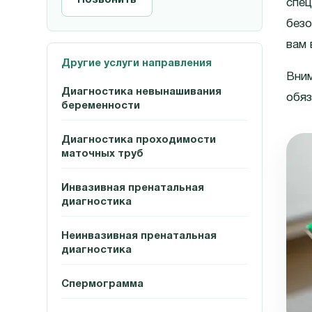
Позвонить
спец
безо
вам 
Другие услуги направления
Вним
Диагностика невынашивания
обяз
беременности
Диагностика проходимости
маточных труб
Инвазивная пренатальная
диагностика
Неинвазивная пренатальная
диагностика
Спермограмма