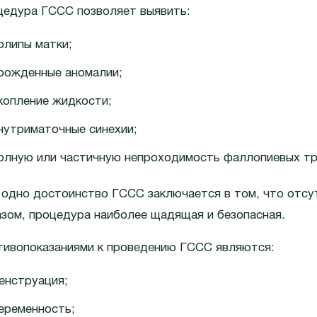
цедура ГССС позволяет выявить:
олипы матки;
рожденные аномалии;
копление жидкости;
нутриматочные синехии;
олную или частичную непроходимость фаллопиевых тр
одно достоинство ГССС заключается в том, что отсут
зом, процедура наиболее щадящая и безопасная.
тивопоказаниями к проведению ГССС являются:
енструация;
еременность;