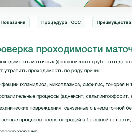
Показания
Процедура ГССС
Преимущества
оверка проходимости маточ
оходимость маточных (фаллопиевых) труб – это дово
т утратить проходимость по ряду причин:
нфекции (хламидиоз, микоплазмоз, сифилис, гонорея и т.
оспалительные процессы (аднексит, сальпингоофорит, 
еханические повреждения, связанные с внематочной б
паечные процессы после операций в брюшной полости;
овообразования;