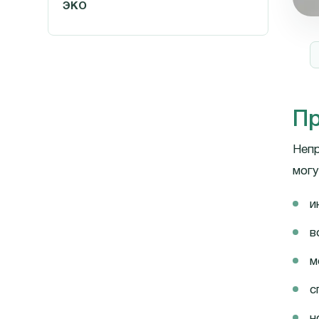
ЭКО
Пр
Непр
могу
и
в
м
с
н