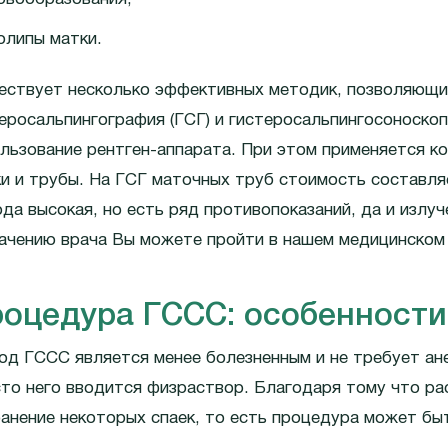
олипы матки.
ествует несколько эффективных методик, позволяющи
еросальпингография (ГСГ) и гистеросальпингосоноско
льзование рентген-аппарата. При этом применяется к
и и трубы. На ГСГ маточных труб стоимость составляе
да высокая, но есть ряд противопоказаний, да и излу
ачению врача Вы можете пройти в нашем медицинском 
оцедура ГССС: особенности
д ГССС является менее болезненным и не требует ан
то него вводится физраствор. Благодаря тому что р
анение некоторых спаек, то есть процедура может быт