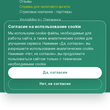
Отзывы
Справка для налогового вычета
Страховые компании - партнеры
УльтраМед в г. Дзержинск
УльтраМед в г. Кстово
Согласие на использование cookie
Детская клиника УльтраКидс
Мы используем cookie-файлы, необходимые для
Центр медицины плода
работы сайта, а также аналитические cookie для
Центр врачебной косметологии
улучшения сервиса. Нажимая «Да, согласен», вы
Семейная стоматология
разрешаете использование аналитических cookie.
Детская адаптивная стоматология
Нажимая «Нет, не согласен», вы продолжите
пользоваться сайтом только с технически
необходимыми cookie.
Вся информация, размещенная на сайте компании,
включая цены на услуги, носит справочно-
Да, согласен
ознакомительный характер и не является
публичной офертой в соответствии со ст.437 ГК РФ
© УльтраМед 2002-2024
Нет, не согласен