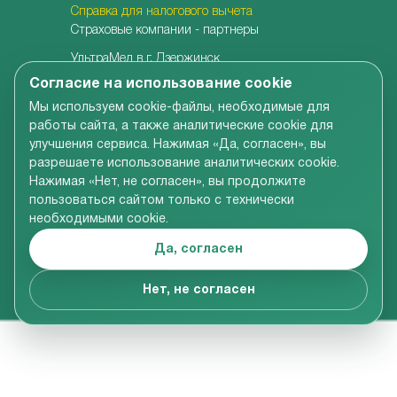
Справка для налогового вычета
Страховые компании - партнеры
УльтраМед в г. Дзержинск
УльтраМед в г. Кстово
Согласие на использование cookie
Детская клиника УльтраКидс
Мы используем cookie-файлы, необходимые для
Центр медицины плода
работы сайта, а также аналитические cookie для
Центр врачебной косметологии
улучшения сервиса. Нажимая «Да, согласен», вы
Семейная стоматология
разрешаете использование аналитических cookie.
Детская адаптивная стоматология
Нажимая «Нет, не согласен», вы продолжите
пользоваться сайтом только с технически
необходимыми cookie.
Вся информация, размещенная на сайте компании,
включая цены на услуги, носит справочно-
Да, согласен
ознакомительный характер и не является
публичной офертой в соответствии со ст.437 ГК РФ
© УльтраМед 2002-2024
Нет, не согласен