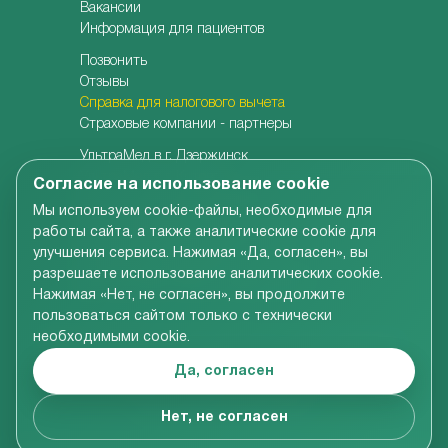
Вакансии
Информация для пациентов
Позвонить
Отзывы
Справка для налогового вычета
Страховые компании - партнеры
УльтраМед в г. Дзержинск
УльтраМед в г. Кстово
Согласие на использование cookie
Детская клиника УльтраКидс
Мы используем cookie-файлы, необходимые для
Центр медицины плода
работы сайта, а также аналитические cookie для
Центр врачебной косметологии
улучшения сервиса. Нажимая «Да, согласен», вы
Семейная стоматология
разрешаете использование аналитических cookie.
Детская адаптивная стоматология
Нажимая «Нет, не согласен», вы продолжите
пользоваться сайтом только с технически
необходимыми cookie.
Вся информация, размещенная на сайте компании,
включая цены на услуги, носит справочно-
Да, согласен
ознакомительный характер и не является
публичной офертой в соответствии со ст.437 ГК РФ
© УльтраМед 2002-2024
Нет, не согласен