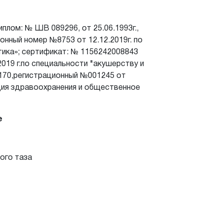
лом: № ШВ 089296, от 25.06.1993г.,
нный номер №8753 от 12.12.2019г. по
тика»; сертификат: № 1156242008843
019 г.по специальности "акушерству и
170,регистрационный №001245 от
ация здравоохранения и общественное
е
ого таза