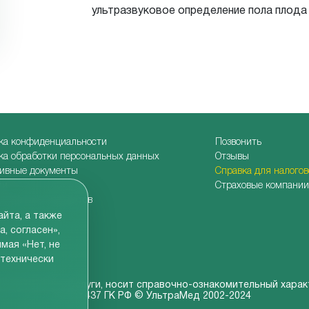
ультразвуковое определение пола плода
ка конфиденциальности
Позвонить
ка обработки персональных данных
Отзывы
ивные документы
Справка для налогов
ии
Страховые компании
ация для пациентов
йта, а также
, согласен»,
мая «Нет, не
 технически
лючая цены на услуги, носит справочно-ознакомительный харак
со ст.437 ГК РФ © УльтраМед 2002-2024