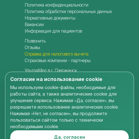
Политика конфиденциальности
Политика обработки персональных данных
Нормативные документы
Вакансии
Информация для пациентов
Позвонить
Отзывы
Справка для налогового вычета
Страховые компании - партнеры
УльтраМед в г. Дзержинск
УльтраМед в г. Кстово
Согласие на использование cookie
Детская клиника УльтраКидс
Мы используем cookie-файлы, необходимые для
Центр медицины плода
работы сайта, а также аналитические cookie для
Центр врачебной косметологии
улучшения сервиса. Нажимая «Да, согласен», вы
Семейная стоматология
разрешаете использование аналитических cookie.
Детская адаптивная стоматология
Нажимая «Нет, не согласен», вы продолжите
пользоваться сайтом только с технически
необходимыми cookie.
Вся информация, размещенная на сайте компании,
включая цены на услуги, носит справочно-
Да, согласен