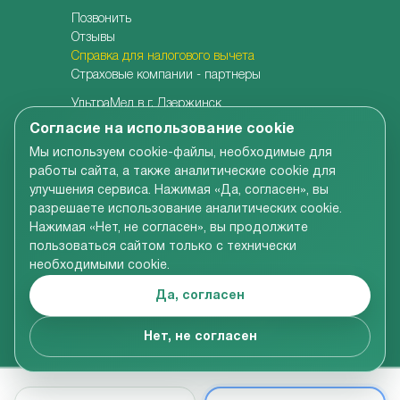
Позвонить
Отзывы
Справка для налогового вычета
Страховые компании - партнеры
УльтраМед в г. Дзержинск
УльтраМед в г. Кстово
Согласие на использование cookie
Детская клиника УльтраКидс
Мы используем cookie-файлы, необходимые для
Центр медицины плода
работы сайта, а также аналитические cookie для
Центр врачебной косметологии
улучшения сервиса. Нажимая «Да, согласен», вы
Семейная стоматология
разрешаете использование аналитических cookie.
Детская адаптивная стоматология
Нажимая «Нет, не согласен», вы продолжите
пользоваться сайтом только с технически
необходимыми cookie.
Вся информация, размещенная на сайте компании,
включая цены на услуги, носит справочно-
Да, согласен
ознакомительный характер и не является
публичной офертой в соответствии со ст.437 ГК РФ
© УльтраМед 2002-2024
Нет, не согласен