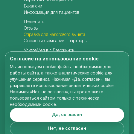
Нормативные документы
Вакансии
Информация для пациентов
Позвонить
Отзывы
Справка для налогового вычета
Страховые компании - партнеры
УльтраМед в г. Дзержинск
УльтраМед в г. Кстово
Согласие на использование cookie
Детская клиника УльтраКидс
Мы используем cookie-файлы, необходимые для
Центр медицины плода
работы сайта, а также аналитические cookie для
Центр врачебной косметологии
улучшения сервиса. Нажимая «Да, согласен», вы
Семейная стоматология
разрешаете использование аналитических cookie.
Детская адаптивная стоматология
Нажимая «Нет, не согласен», вы продолжите
пользоваться сайтом только с технически
необходимыми cookie.
Вся информация, размещенная на сайте компании,
включая цены на услуги, носит справочно-
Да, согласен
ознакомительный характер и не является
публичной офертой в соответствии со ст.437 ГК РФ
© УльтраМед 2002-2024
Нет, не согласен