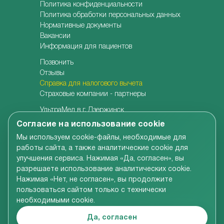
Политика конфиденциальности
Политика обработки персональных данных
Нормативные документы
Вакансии
Информация для пациентов
Позвонить
Отзывы
Справка для налогового вычета
Страховые компании - партнеры
УльтраМед в г. Дзержинск
УльтраМед в г. Кстово
Согласие на использование cookie
Детская клиника УльтраКидс
Мы используем cookie-файлы, необходимые для
Центр медицины плода
работы сайта, а также аналитические cookie для
Центр врачебной косметологии
улучшения сервиса. Нажимая «Да, согласен», вы
Семейная стоматология
разрешаете использование аналитических cookie.
Детская адаптивная стоматология
Нажимая «Нет, не согласен», вы продолжите
пользоваться сайтом только с технически
необходимыми cookie.
Вся информация, размещенная на сайте компании,
включая цены на услуги, носит справочно-
Да, согласен
ознакомительный характер и не является