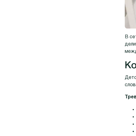
В се
дели
межд
Ко
Детс
слов
Тре