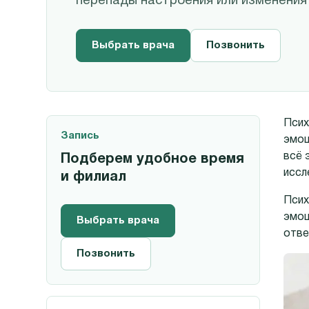
перепады настроения или изменения 
Выбрать врача
Позвонить
Псих
Запись
эмоц
всё 
Подберем удобное время
иссл
и филиал
Псих
эмоц
Выбрать врача
отве
Позвонить