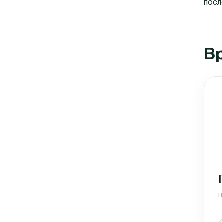
посл
Вр
В